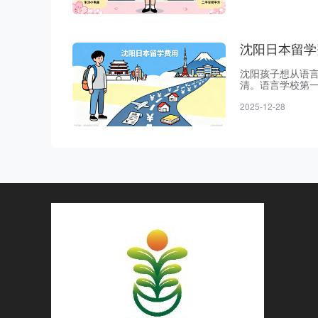
价格比国内低10%
沈阳日本留学
沈阳孩子想从语言
清。语言学校第一年
70-80万日元）
2025-12-28
万日元学费+28万
万日元），第二年