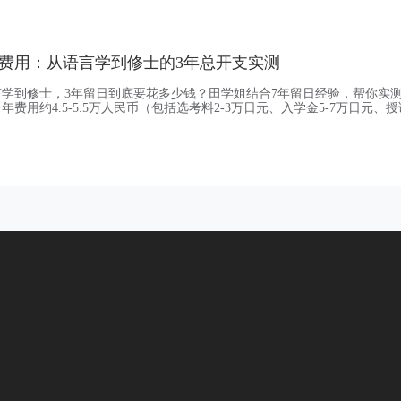
-30%，部分品牌免税后差价达35%，药妆店
费用：从语言学到修士的3年总开支实测
学到修士，3年留日到底要花多少钱？田学姐结合7年留日经验，帮你实
费用约4.5-5.5万人民币（包括选考料2-3万日元、入学金5-7万日元、
，第二年只需交授课费约3.5-4万；国立修士第一年学费+入学金约5万人民币
日元入学金），第二年学费约3.2万；私立修士第一年约6-7万人民币（101-
约4