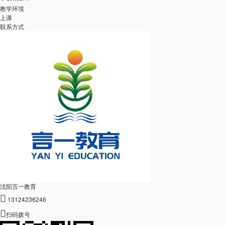
教学环境
上课
联系方式
沈阳言一教育

13124236246

扫码拨号