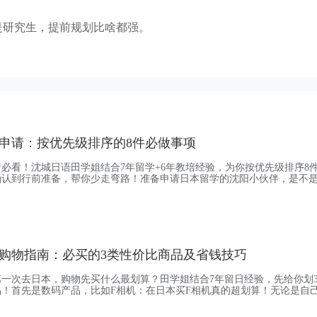
是研究生，提前规划比啥都强。
申请：按优先级排序的8件必做事项
必看！沈城日语田学姐结合7年留学+6年教培经验，为你按优先级排序8
确认到行前准备，帮你少走弯路！准备申请日本留学的沈阳小伙伴，是不
沈城深耕日语培训的田学姐，我带着7年日本留学的沉浸式体验+6年教培
因为没理清优先级而走弯路的学生——今天就把沈阳日本留学申请必做的8
你一步步踩稳节奏！第1件，先搞清楚‘你为什么
购物指南：必买的3类性价比商品及省钱技巧
一次去日本，购物先买什么最划算？田学姐结合7年留日经验，先给你划
！首先是数码产品，比如F相机：在日本买F相机真的超划算！无论是自
省下一大笔钱；然后是服装，U：U在日本款式多，价格还比国内便宜几十
时候，棉服和防晒衣都很划算；最后是药妆，日本药妆监管严、成分安全