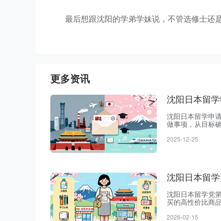
最后想跟沈阳的学弟学妹说，不管选修士还
更多资讯
沈阳日本留学
沈阳日本留学申请
做事项，从目标
资料越乱？作为在
2025-12-25
经验，见过太多
按优先级排好，帮
沈阳日本留学
沈阳日本留学党第
买的高性价比商品
还是转卖，都能
2026-02-15
特别是打折扣的