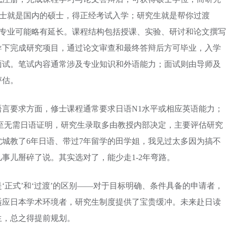
修士就是国内的硕士，得正经考试入学；研究生就是帮你过渡
分专业可能略有延长。课程结构包括授课、实验、研讨和论文撰写
导下完成研究项目，通过论文审查和最终答辩后方可毕业，入学
面试。笔试内容通常涉及专业知识和外语能力；面试则由导师及
评估。
言要求方面，修士课程通常要求日语N1水平或相应英语能力；
至无需日语证明，研究生录取多由教授内部决定，主要评估研究
城教了6年日语、带过7年留学的田学姐，我见过太多因为搞不
事儿掰碎了说。其实选对了，能少走1-2年弯路。
‘正式’和‘过渡’的区别——对于目标明确、条件具备的申请者，
适应日本学术环境者，研究生制度提供了宝贵缓冲。未来赴日读
生，总之得提前规划。