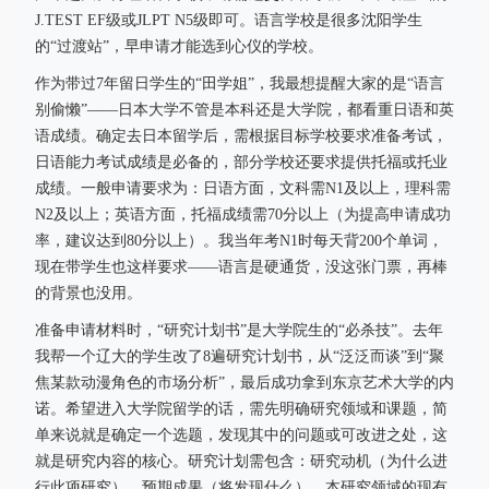
J.TEST EF级或JLPT N5级即可。语言学校是很多沈阳学生
的“过渡站”，早申请才能选到心仪的学校。
作为带过7年留日学生的“田学姐”，我最想提醒大家的是“语言
别偷懒”——日本大学不管是本科还是大学院，都看重日语和英
语成绩。确定去日本留学后，需根据目标学校要求准备考试，
日语能力考试成绩是必备的，部分学校还要求提供托福或托业
成绩。一般申请要求为：日语方面，文科需N1及以上，理科需
N2及以上；英语方面，托福成绩需70分以上（为提高申请成功
率，建议达到80分以上）。我当年考N1时每天背200个单词，
现在带学生也这样要求——语言是硬通货，没这张门票，再棒
的背景也没用。
准备申请材料时，“研究计划书”是大学院生的“必杀技”。去年
我帮一个辽大的学生改了8遍研究计划书，从“泛泛而谈”到“聚
焦某款动漫角色的市场分析”，最后成功拿到东京艺术大学的内
诺。希望进入大学院留学的话，需先明确研究领域和课题，简
单来说就是确定一个选题，发现其中的问题或可改进之处，这
就是研究内容的核心。研究计划需包含：研究动机（为什么进
行此项研究）、预期成果（将发现什么）、本研究领域的现有